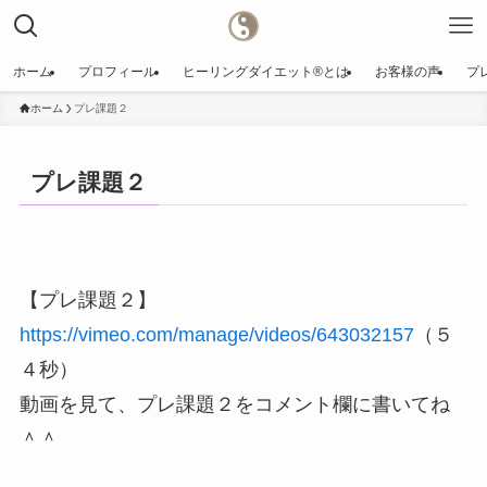
ホーム
プロフィール
ヒーリングダイエット®️とは
お客様の声
プ
ホーム
プレ課題２
プレ課題２
【プレ課題２】
https://vimeo.com/manage/videos/643032157
（５
４秒）
動画を見て、プレ課題２をコメント欄に書いてね
＾＾