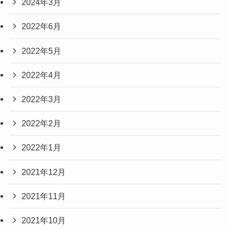
2024年3月
2022年6月
2022年5月
2022年4月
2022年3月
2022年2月
2022年1月
2021年12月
2021年11月
2021年10月