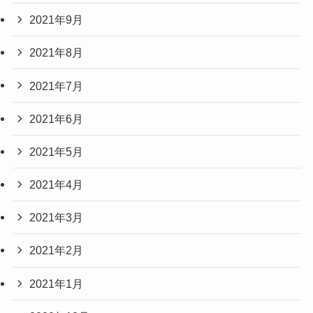
2021年9月
2021年8月
2021年7月
2021年6月
2021年5月
2021年4月
2021年3月
2021年2月
2021年1月