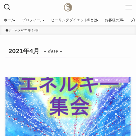
ホーム
プロフィール
ヒーリングダイエット®️とは
お客様の声
プ
ホーム
2021年
4月
2021年4月
– date –
プラーナ・アカシック