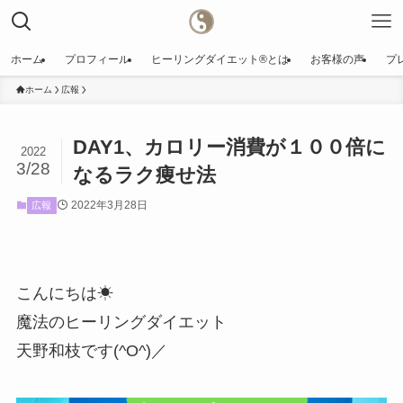
ホーム
プロフィール
ヒーリングダイエット®️とは
お客様の声
プ
ホーム
広報
DAY1、カロリー消費が１００倍に
2022
3/28
なるラク痩せ法
2022年3月28日
広報
こんにちは☀
魔法のヒーリングダイエット
天野和枝です(^O^)／